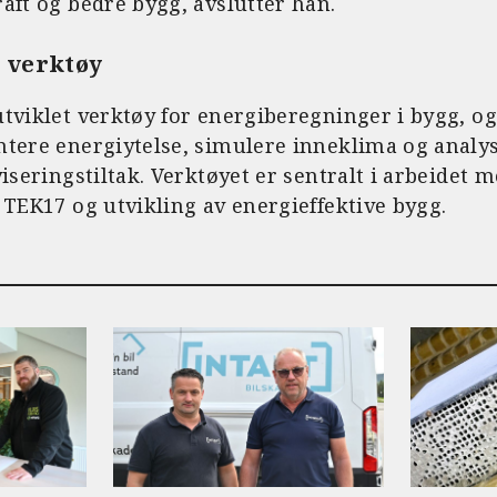
aft og bedre bygg, avslutter han.
t verktøy
tviklet verktøy for energiberegninger i bygg, og
ntere energiytelse, simulere inneklima og analys
viseringstiltak. Verktøyet er sentralt i arbeidet
 TEK17 og utvikling av energieffektive bygg.