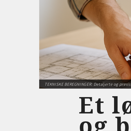
TEKNISKE BEREGNINGER: Detaljerte og presise
Et l
og b