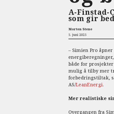
A-Finstad-C
som gir be
Morten Stene
5. juni 2025
– Simien Pro åpner 
energiberegninger,
både for prosjekter
mulig å tilby mer t
forbedringstiltak, 
AS/
LeanEnergi
.
Mer realistiske s
Overgangen fra Sim