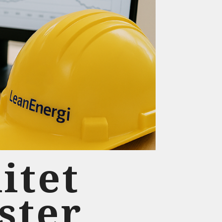
litet
ster