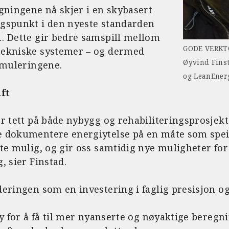
gningene nå skjer i en skybasert
gspunkt i den nyeste standarden
. Dette gir bedre samspill mellom
GODE VERKTØ
tekniske systemer – og dermed
Øyvind Fins
imuleringene.
og LeanEnerg
ift
r tett på både nybygg og rehabiliteringsprosjekte
 dokumentere energiytelse på en måte som speile
te mulig, og gir oss samtidig nye muligheter for å
, sier Finstad.
eringen som en investering i faglig presisjon o
øy for å få til mer nyanserte og nøyaktige beregn