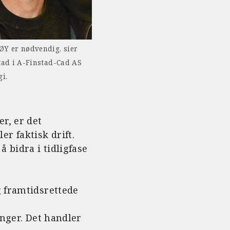
Y er nødvendig, sier
tad i A-Finstad-Cad AS
i.
r, er det
r faktisk drift.
 bidra i tidligfase
g framtidsrettede
inger. Det handler