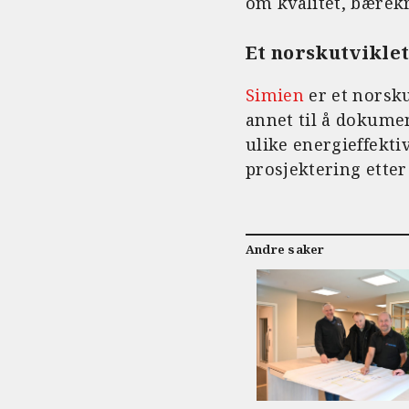
om kvalitet, bærekr
Et norskutvikle
Simien
er et norsku
annet til å dokume
ulike energieffekti
prosjektering etter
Andre saker