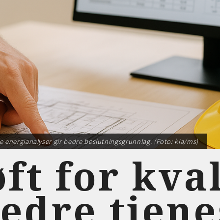
 energianalyser gir bedre beslutningsgrunnlag. (Foto: kia/ms)
øft for kva
edre tjene