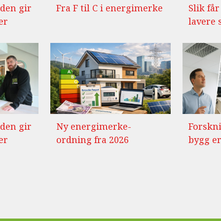
den gir
Fra F til C i energimerke
Slik få
er
lavere
den gir
Ny energimerke-
Forskni
er
ordning fra 2026
bygg er