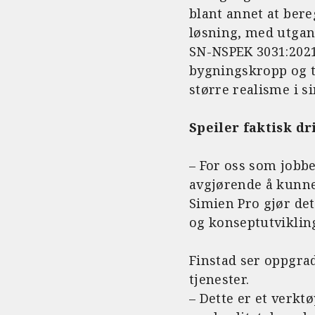
blant annet at bere
løsning, med utgan
SN-NSPEK 3031:2021
bygningskropp og 
større realisme i s
Speiler faktisk dr
– For oss som jobbe
avgjørende å kunne
Simien Pro gjør det
og konseptutvikling
Finstad ser oppgrad
tjenester.
– Dette er et verkt