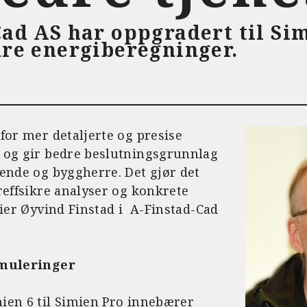
ad AS har oppgradert til Si
dre energiberegninger.
for mer detaljerte og presise
 og gir bedre beslutningsgrunnlag
ende og byggherre. Det gjør det
reffsikre analyser og konkrete
sier Øyvind Finstad i A-Finstad-Cad
imuleringer
ien 6 til Simien Pro innebærer